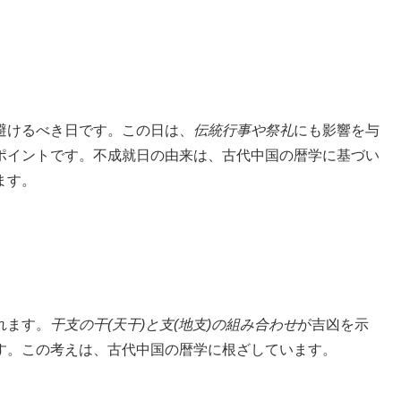
避けるべき日です。この日は、
伝統行事や祭礼
にも影響を与
ポイントです。不成就日の由来は、古代中国の暦学に基づい
ます。
れます。
干支の干(天干)と支(地支)の組み合わせ
が吉凶を示
す。この考えは、古代中国の暦学に根ざしています。